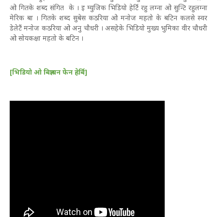
ओ गितके शब्द संगित के । इ म्युजिक भिडियो हेर्टि रहु लग्ना ओ सुन्टि रहुलग्ना
मेरिक बा । गितके शब्द सुबेस कठरिया ओ मनोज महतो के बटिन कलसे स्वर
डेलेटैं मनोज कठरिया ओ अनु चौधरी । असहेके भिडियो मुख्य भुमिका वीर चौधरी
ओ सोयकक्षा महतो के बटिन ।
[भिडियो ओ बिज्ञापन फेेन हेर्बि]