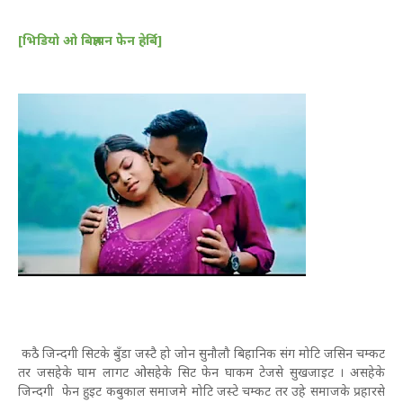
[भिडियो ओ बिज्ञापन फेेन हेर्बि]
कठै जिन्दगी सिटके बुँडा जस्टै हो जोन सुनौलौ बिहानिक संग मोटि जसिन चम्कट
तर जसहेके घाम लागट ओसहेके सिट फेन घाकम टेजसे सुखजाइट । असहेके
जिन्दगी फेन हुइट कबुकाल समाजमे मोटि जस्टे चम्कट तर उहे समाजके प्रहारसे