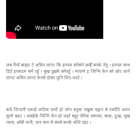
जब मैयाँ बाझट टे असिन लागट कि हरपल संगेसंगे छाहिं बनके नेगु । हरपल साथ
डिउँ हरकडम संगे रहुँ । सुख दुखमे संगेरहुँ । मायामे इ जिन्गि फेन बरे छोट लागे
लागट असिन लागट फेनसे डोसर जुनि लिउ जस्टे ।
कठैं जिन्दगी एकठो लडिया जस्टै हो जोन बनुवा पखुवा चट्टान से टकरैटि अपन
सुरमे बहट । असहेके जिन्गि फेन हो जहाँ बहुट मेरिक समस्या, बाधा, दु:ख, भुख
प्यास, आँधी पानी, जार घाम से संघर्ष करके चल्टि रहट ।