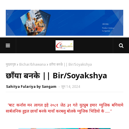
मुख्यपृष्ठ
Bichar/bhawana
छाँया बनके || Bir/Soyakshya
छाँया बनके || Bir/Soyakshya
Sahitya Fulariya by Sangam
जून 14, 2024
"बाट कर्नास मन लागल इहे २०८१ जेठ ३१ गते युट्युब हमार म्युजिक बगियामे
सार्बजनिक हुइल छायाँ बनके मायाँ करबसु बोलके म्युजिक भिडियो के ...."