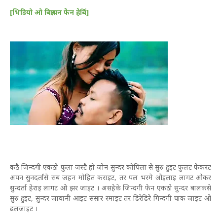
[भिडियो ओ बिज्ञापन फेेन हेर्बि]
कठै जिन्दगी एकठो फुला जस्टै हो जोन सुन्दर कोपिला से सुरु हुइट फुलट फेकरट
अपन सुनदर्तासे सब जहन मोहित कराइट, तर पल भरमे ओइलाइ लागट ओकर
सुन्दर्ता हेराइ लागट ओ झर जाइट । असहेके जिन्दगी फेन एकठो सुन्दर बालकसे
सुरु हुइट, सुन्दर जावानी आइट संसार रमाइट तर ढिरेढिरे गिन्दगी पाक जाइट ओ
ढलजाइट ।