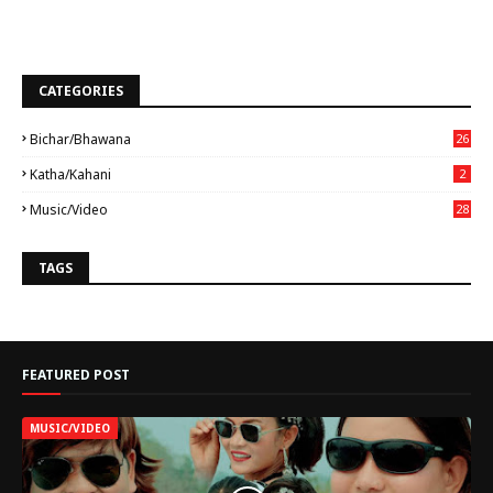
CATEGORIES
Bichar/bhawana
26
Katha/Kahani
2
Music/Video
28
TAGS
FEATURED POST
MUSIC/VIDEO