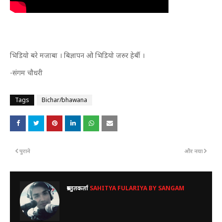
भिडियो बरे मजाबा । बिज्ञापन ओ भिडियो जरुर हेर्बी ।
-संगम चौधरी
Tags
Bichar/bhawana
पुराने
और नया
प्रस्तुतकर्ता
SAHITYA FULARIYA BY SANGAM