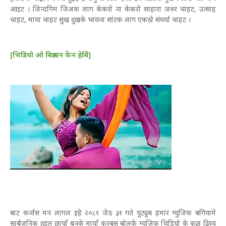
आइट । जिन्दगिम जिअक लाग केकरो ना केकरो साहारा जरुर चाहट, उत्साह
चाहट, माया चाहट सुख दुखके भावना सांटक लाग एकठो संघर्या चाहट ।
[भिडियो ओ बिज्ञापन फेेन हेर्बि]
बाट कर्नास मन लागल इहे २०८१ जेठ ३१ गते युट्युब हमार म्युजिक बगियामे
सार्बजनिक हुइल छायाँ बनके मायाँ करबसु बोलके म्युजिक भिडियो के कुछ द्रिस्य