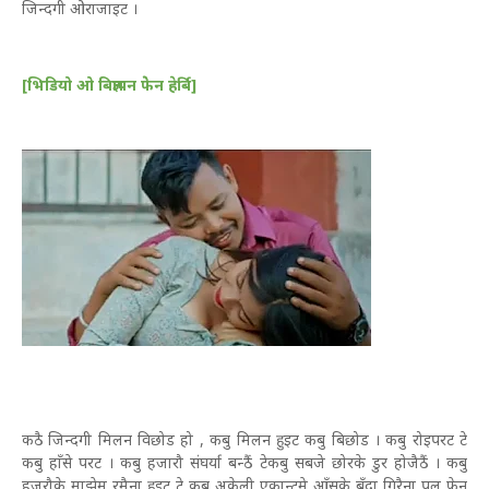
जिन्दगी ओराजाइट ।
[भिडियो ओ बिज्ञापन फेेन हेर्बि]
कठै जिन्दगी मिलन विछोड हो , कबु मिलन हुइट कबु बिछोड । कबु रोइपरट टे
कबु हाँसे परट । कबु हजारौ संघर्या बन्ठैं टेकबु सबजे छोरके डुर होजैठैं । कबु
हजरौके माझेम रमैना हुइट टे कबु अकेली एकान्टमे आँसके बुँदा गिरैना पल फेन