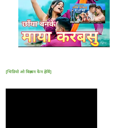
[भिडियो ओ बिज्ञापन फेेन हेर्बि]